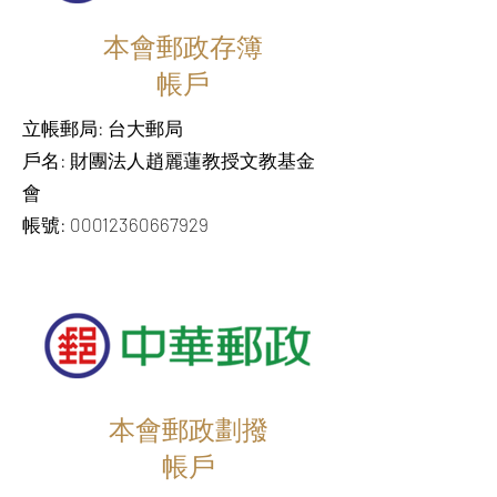
本會郵政存簿
帳戶
立帳郵局: 台大郵局
戶名: 財團法人趙麗蓮教授文教基金
會
帳號: 00012360667929
本會郵政劃撥
帳戶