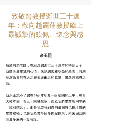
致敬趙教授逝世三十週
年：敬向趙麗蓮教授獻上
最誠摯的欽佩、懷念與感
恩
余玉照
敬愛的趙老師，在紀念您逝世三十週年的特別日子，
我懷著最虔誠的心情，來到您素雅明亮的墓園，向您
聖潔高貴的在天之靈表達由衷的欽佩、懷念與感恩之
情。
我永遠忘不了您在1964年初夏一個晴朗的上午，在台
大校本部「普三」階梯教室，送給我們畢業班同學的
「臨別贈言」。那是我曾收到過的最獨特也最珍貴的
畢業禮物，也是我畢業半個多世紀以來，來來回回朗
誦最多遍的ㄧ篇演說。