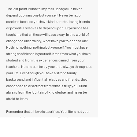
The last point I wish to impress upon you is never
depend upon anyone but yourself. Never be lax or
careless because you have kind parents, loving friends
or powerful relatives to depend upon. Experience has
taught me that all these will pass away. In this world of
change and uncertainty, what have you to depend on?
Nothing, nothing, nothing but yourself. You must have
strong confidence in yourself, bred from what you have
studied and from the experiences gained from your
teachers. No one can be by your side always throughout
your life. Even though you have a strong family
background and influential relatives and friends, they
cannot add to or detract from what is truly you. Drink
always from the fountain of knowledge, and never be
afraid to learn.
Remember that all love is sacrifice. Your life is not your
own, but belongs to your country. If you love your
country, you must devote yourself to it.