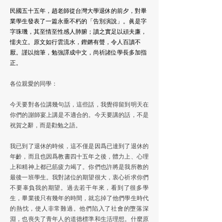
民國五十五年，趙老師從台灣大學退休的前夕，對畢
業學生發表了一篇永垂不朽的「告別演說」。眞是字
字珠璣，其至情至性感人肺腑；讀之實足以頑夫廉，
懦夫立。原文如行雲流水，鏗鏘有聲，令人百讀不
厭。謹以拙筆，勉強譯成中文，尚祈諸位學長多加指
正。
各位親愛的同學：​
今天要對各位講幾句話，這些話，我覺得留到明天在
你們的謝師宴上講是不適合的。今天要講的話，不是
祝賀之辭，而是勸勉之語。
我已到了退休的時候，這不僅是因爲已達到了退休的
年齡，而且也因爲教書四十五年之後，體力上、心理
上和精神上都已筋疲力竭了。你們也許將是我所教的
最後一班學生。我對諸位的期望很大，衷心祈求你們
不要辜負我的期望。過去若干年來，看到了很多學
生，畢業後只有幾年的時間，就忘掉了他們學生時代
的熱忱，使人非常難過。他們陷入了社會的墮落深
淵，也喪失了青年人的道德標準和生活理想。什麼原