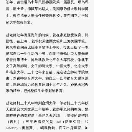
初年，曾當選為中華民國參議院第一屆議長。母為瑪
麗．龐士登，德國萊比錫人，美國康乃爾大學醫學博
士。曾在清華大學擔任校醫兼教授，並在國立北平師
範大學教授英文。
趙老師幼年僑居海外的時候，就在家庭接受教育。歸
國後，在上海， 就學於周維爾女校和上海美國學校。
後來在德國萊比錫獲音樂博士學位。復因出版了一本
描寫自己一生生活的小説，而獲得哥倫比亞大學頒贈
榮譽哲學博士。她曾執教於北平各大專院校，像北平
女子高等師範、女子師範大學、中國大學、北京大學
和燕京大學。三十七年來台後，先在省立師範學院教
書，然後轉到台灣大學。她自五十四年從台大退休以
前，就連續致力於教育達四十五年之久。她抱著宗教
家的精神，把她整個生命奉獻給教育。
趙老師於三十八年轉到台灣大學，筆者於三十九年秋
天就讀台大外文系二年級時，就師承老師的教誨。她
當時擔任的課
程是「西洋名著選讀」，講授的是聖經
（舊約）；三年級講授的是
Iliad
（伊里亞特）和
Odyssey
（奧德賽）。鳴鳳魯鈍，而又出身農家。加