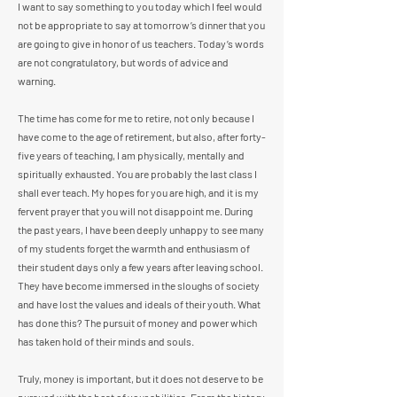
I want to say something to you today which I feel would
not be appropriate to say at tomorrow’s dinner that you
are going to give in honor of us teachers. Today’s words
are not congratulatory, but words of advice and
warning.
The time has come for me to retire, not only because I
have come to the age of retirement, but also, after forty-
five years of teaching, I am physically, mentally and
spiritually exhausted. You are probably the last class I
shall ever teach. My hopes for you are high, and it is my
fervent prayer that you will not disappoint me. During
the past years, I have been deeply unhappy to see many
of my students forget the warmth and enthusiasm of
their student days only a few years after leaving school.
They have become immersed in the sloughs of society
and have lost the values and ideals of their youth. What
has done this? The pursuit of money and power which
has taken hold of their minds and souls.
Truly, money is important, but it does not deserve to be