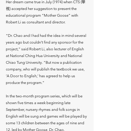
Her dream came true in July (1974) when CTS (華
視) accepted her suggestion to present the
educational program “Mother Goose” with
Robert Li as consultant and director.
“Dr. Chao and I had had the idea in mind several
years ago but couldn’t find any sponsor for the
project,” said Robert Li, also lecturer of English
at National Ching Hua University and National
Chiao Tung University. “But now a publication
company, who will publish the textbook we use,
‘A Door to English,’ has agreed to help us
produce the program.”
In the two-month program series, which will be
shown five times a week beginning late
September, nursery rhymes and folk songs in
English will be sung and games will be played by
some 13 children between the ages of nine and
12, led by Mother Goose, Dr. Chao.