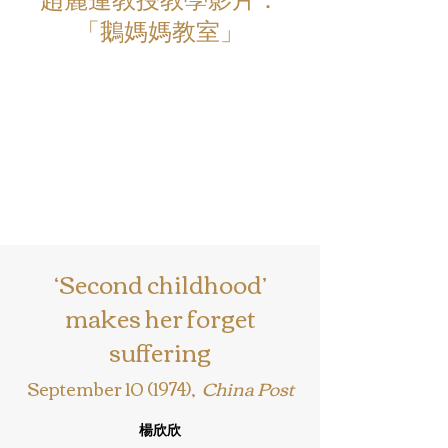
「鵝媽媽教室」
‘Second childhood’
makes her forget
suffering
September 10 (1974),
China Post
​楊欣欣