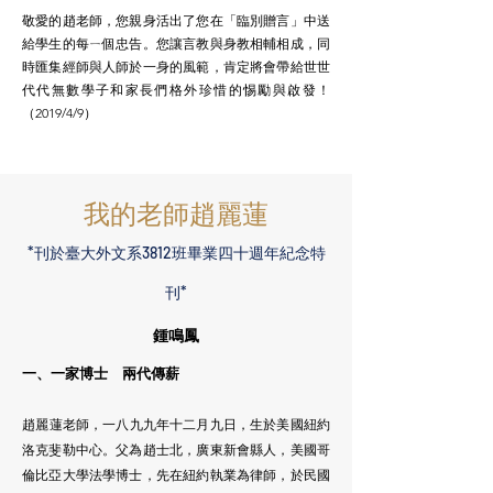
敬愛的趙老師，您親身活出了您在「臨別贈言」中送
給學生的每ㄧ個忠告。您讓言教與身教相輔相成，同
時匯集經師與人師於一身的風範，肯定將會帶給世世
代代無數學子和家長們格外珍惜的惕勵與啟發！
（2019/4/9）
​我的老師趙麗蓮
*​刊於臺大外文系3812班畢業四十週年紀念特
刊*
鍾鳴鳳
一、一家博士 兩代傳薪
趙麗蓮老師，一八九九年十二月九日，生於美國紐約
洛克斐勒中心。父為趙士北，廣東新會縣人，美國哥
倫比亞大學法學博士，先在紐約執業為律師，於民國