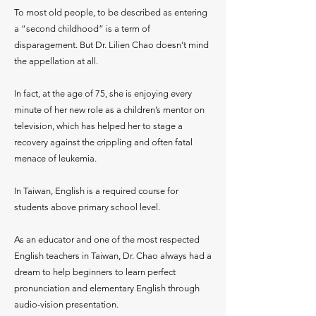
To most old people, to be described as entering
a “second childhood” is a term of
disparagement. But Dr. Lilien Chao doesn’t mind
the appellation at all.
In fact, at the age of 75, she is enjoying every
minute of her new role as a children’s mentor on
television, which has helped her to stage a
recovery against the crippling and often fatal
menace of leukemia.
In Taiwan, English is a required course for
students above primary school level.
As an educator and one of the most respected
English teachers in Taiwan, Dr. Chao always had a
dream to help beginners to learn perfect
pronunciation and elementary English through
audio-vision presentation.