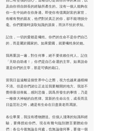
自己有堅強的信心，這種信心是由你所學的東西，以
及由你得自師長的經驗所產生的。沒有一個人能夠在
你一生中始終在你身邊。即使你有億萬財富的家世，
有權有勢的親友，他們對於真正的你，卻不能增損分
毫。你們要隨時汲取知識的源泉，而決不怯於求知。
記住，一切的愛都是犧牲。你們的生命不是你們自己
的，而是屬於國家的。如果愛國，就要犧牲身於她。
我再重說一遍，對任何事，絕不要依賴任何人。記住
「天助自助者！」你們是自己命運的主宰。如果說命
運是你們的主宰，那是可憐的藉口。
當我日益遠離這個世界中心之際，視力也越來越模糊
不清。但是你們諸位正走近我要離開的地方。我並不
覺得垂頭喪氣，感到悲傷，因爲所發生的事情，乃是
一種偉大神秘的自然律。當新的生命出生，成長而且
日益茁壯之時，總是有生命在日盡衰老而凋謝。
各位畢業，我沒有禮物贈送。但個人淺薄的知識和經
驗，要傳授給你們。現在有幾句臨別贈言要贈給你
們：各位今後無論去何處，也無論做何事，要做一個