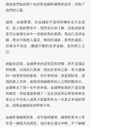
因使他們如此呢？由於對金錢和權勢的追求，控制了
他們的心靈。
誠然，金錢重要。但金錢並不值得你犧牲全力去追
求。從人類的歷史中，我們充分的了解，自私的財富
是可以破壞生命中一切善與美的東西。爲自己追求金
錢，將永不能使人滿足。獲得的越多，貪求的越多。
你會永不知足，繼續不斷的追求金錢，直到死亡之
日。
經驗告訴我，金錢帶來的是罪惡和苦難，而不是滿足
和快樂。以我自己爲例，我生於富有之家，長大後嫁
到一個更富裕的家庭。但不幸得很，就是因財富，使
我的家人失和，使我與我極親密的人之間距離加大。
金錢奪去了我一生中的幸福。金錢帶給我的只是悲傷
和痛苦，而徒遺後悔罷了！這也就是所以希望將來在
各位之中沒有人成爲大富豪而失去一生真正幸福的理
由，因爲金錢很容易帶來不幸。
金錢常隨權勢而來，並可換得權勢。權勢對青年人常
常是一種很大的誘惑。也許各位還太年輕，不了解權