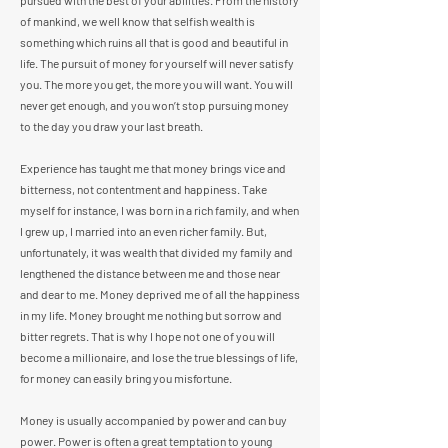
pursued with the best of your abilities. From the history
of mankind, we well know that selfish wealth is
something which ruins all that is good and beautiful in
life. The pursuit of money for yourself will never satisfy
you. The more you get, the more you will want. You will
never get enough, and you won’t stop pursuing money
to the day you draw your last breath.
Experience has taught me that money brings vice and
bitterness, not contentment and happiness. Take
myself for instance, I was born in a rich family, and when
I grew up, I married into an even richer family. But,
unfortunately, it was wealth that divided my family and
lengthened the distance between me and those near
and dear to me. Money deprived me of all the happiness
in my life. Money brought me nothing but sorrow and
bitter regrets. That is why I hope not one of you will
become a millionaire, and lose the true blessings of life,
for money can easily bring you misfortune.
Money is usually accompanied by power and can buy
power. Power is often a great temptation to young