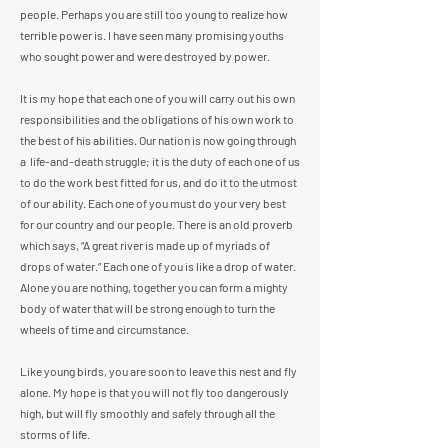
people. Perhaps you are still too young to realize how
terrible power is. I have seen many promising youths
who sought power and were destroyed by power.
It is my hope that each one of you will carry out his own
responsibilities and the obligations of his own work to
the best of his abilities. Our nation is now going through
a
life-and-death struggle; it is the duty of each one of us
to do the work best fitted for us, and do it to the utmost
of our ability. Each one of you must do your very best
for our country and our people. There is an old proverb
which says, “A great river is made up of myriads of
drops of water.” Each one of you is like a drop of water.
Alone you are nothing, together you can form a mighty
body of water that will be strong enough to turn the
wheels of time and circumstance.
Like young birds, you are soon to leave this nest and fly
alone. My hope is that you will not fly too dangerously
high, but will fly smoothly and safely through all the
storms of life.