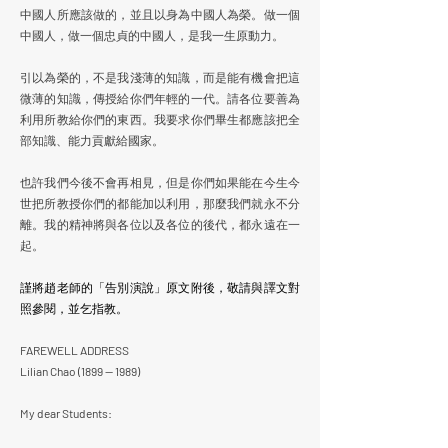
中國人所應該做的，並且以身為中國人為榮。做一個
中國人，做一個忠貞的中國人，是我一生原動力。
引以為榮的，不是我淺薄的知識，而是能有機會把這
微薄的知識，傳授給你們年輕的一代。請各位要善為
利用所教給你們的東西。我要求你們畢生都應該把全
部知識、能力貢獻給國家。
也許我們今後不會再相見，但是你們如果能在今生今
世把所教授你們的都能加以利用，那麼我們就永不分
離。我的精神將與各位以及各位的後代，都永遠在一
起。
謹將趙老師的「告
別演說」原文附後，敬請與譯文對
照參閱，並乞指教。
FAREWELL ADDRESS
Lilian Chao (1899 — 1989)
My dear Students: