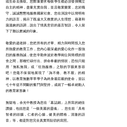
或生命去換取。您鄭重要求每個學生都必須發揮獨立
自主的精神，盡量充實自我，並且敬業樂業，忠於職
守，誠誠懇懇地服務國家社會。您在演說中以簡明有
力的語言，揭示了既遠大又務實的人生理想，藉著和
藹溫婉的語調，說出了情真意切的嘉言智語，令人留
下了難以磨滅的印象。
敬愛的趙老師，您把所有的才華、精力與時間投入您
所熱愛的教育工作，您內心最深處的愛心化作一股強
烈的服務熱誠，使您辛勤奔波於教學崗位與簡樸的宿
舍之間，那種忙碌付出、拼命奉獻的情狀，恐怕只能
用「無私無我」或「狂熱服務」之類的字眼來形容
吧！您毫不保留地展現了「誨不倦、教不厭」的精
神，以教育無數莘莘學子為終身最莊嚴的使命，並以
七十年從不間斷的奮鬥與堅持，成就了一幅卓絕動人
的教育家形象！
無疑地，余光中教授為您在「墓誌銘」上所寫的絕佳
讚揚，包括您是「一個美麗的靈魂」， 您生前「具有
智者的頭腦，仁者的心腸，健美的體格，清澈的語
音」等，都是對您完全真實而貼切的寫照。