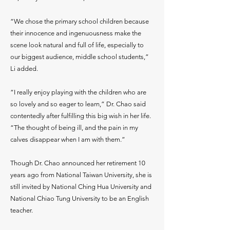
“We chose the primary school children because
their innocence and ingenuousness make the
scene look natural and full of life, especially to
our biggest audience, middle school students,”
Li added.
“I really enjoy playing with the children who are
so lovely and so eager to learn,” Dr. Chao said
contentedly after fulfilling this big wish in her life.
“The thought of being ill, and the pain in my
calves disappear when I am with them.”
Though Dr. Chao announced her retirement 10
years ago from National Taiwan University, she is
still invited by National Ching Hua University and
National Chiao Tung University to be an English
teacher.