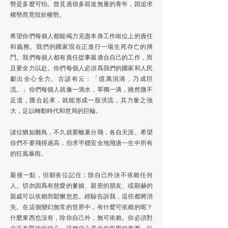
勢是多麼可怕。曾見過很多前途無量的青年，因追求
權勢而竟毀於權勢。
希望你們每個人都能竭力克盡本身工作崗位上的責任
和義務。我們的國家現在正進行一場生死存亡的搏
鬥。我們每個人都有責任從事最適合自己的工作，而
且要全力以赴。你們每個人必須爲我們的國家和人民
獻出全心全力。古諺有云：「億萬涓滴，乃成巨
流。」你們每個人就像一滴水，單獨一滴，雖然微不
足道，匯合起來，就能形成一股洪流，其力量之強
大，足以轉動時代和世局的巨輪。
諸位猶如雛鳥，不久就要離巢分飛，各自天涯。希望
你們不要飛得過高，但求平穩安全地飛過一生中所有
的狂風暴雨。
最後一點，但願各位記住：除自己外決不依賴任何
人。切勿因爲有慈愛的爹娘、親密的朋友、或顯赫的
親戚可以依賴而鬆懈怠忽。經驗告訴我，這些都將消
失。在這個變幻無常的世界中，有什麼可依賴的呢？
什麼東西也沒有，除你自己外，無可依賴。你必須對